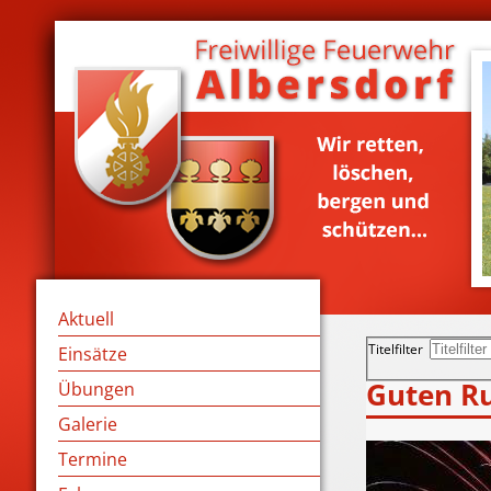
Aktuell
Titelfilter
Einsätze
Guten Ru
Übungen
Galerie
Termine