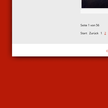
Seite 1 von 56
Start
Zurück
1
2
©