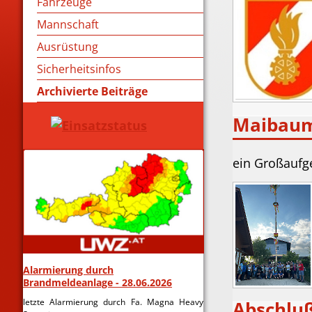
Fahrzeuge
Mannschaft
Ausrüstung
Sicherheitsinfos
Archivierte Beiträge
Maibaum 
ein Großaufge
Alarmierung durch
Brandmeldeanlage - 28.06.2026
letzte Alarmierung durch Fa. Magna Heavy
Abschluß