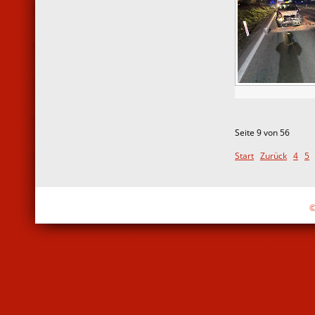
Seite 9 von 56
Start
Zurück
4
5
©