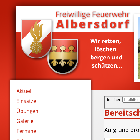
Aktuell
Titelfilter
Einsätze
Bereitsc
Übungen
Galerie
Aufgrund dro
Termine