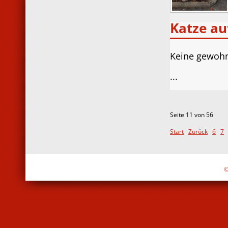
Katze au
Keine gewohn
...
Seite 11 von 56
Start
Zurück
6
7
©