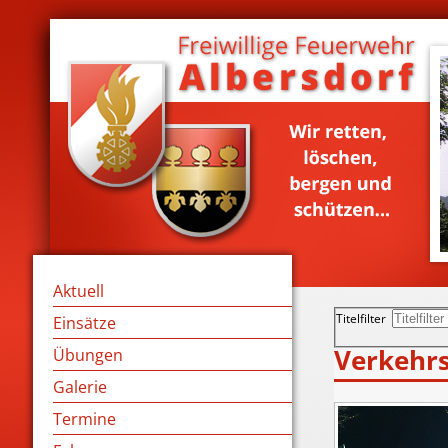
Aktuell
Titelfilter
Einsätze
Verkehrs
Übungen
Galerie
Termine