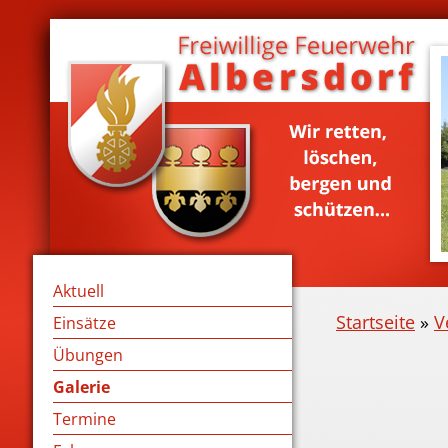
Aktuell
Startseite
»
V
Einsätze
Übungen
Galerie
Termine