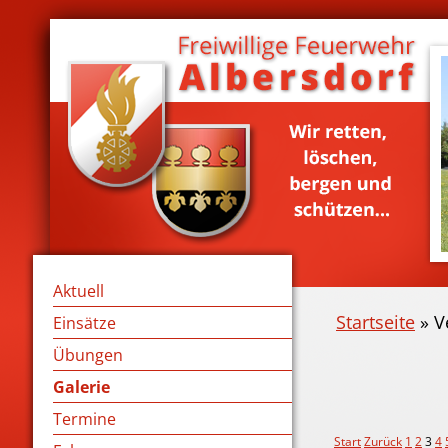
Aktuell
Startseite
» V
Einsätze
Übungen
Galerie
Termine
Start
Zurück
1
2
3
4