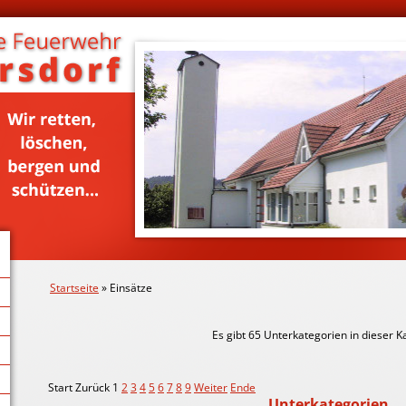
Startseite
» Einsätze
Es gibt 65 Unterkategorien in dieser K
Start
Zurück
1
2
3
4
5
6
7
8
9
Weiter
Ende
Unterkategorien