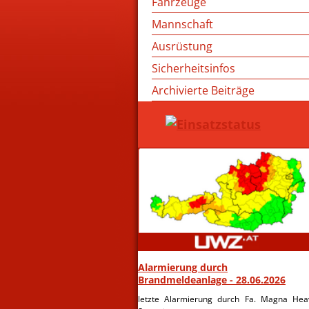
Fahrzeuge
Mannschaft
Ausrüstung
Sicherheitsinfos
Archivierte Beiträge
Alarmierung durch
Brandmeldeanlage - 28.06.2026
letzte Alarmierung durch Fa. Magna Hea