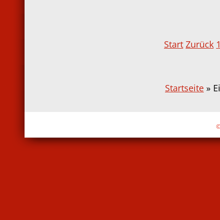
Start
Zurück
Startseite
» E
©